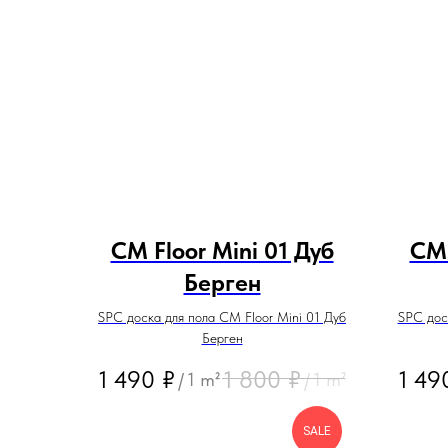
CM Floor Mini 01 Дуб
CM 
Берген
SPC доска для пола CM Floor Mini 01 Дуб
SPC дос
Берген
1 490
₽
1 800
₽
1 49
/
1 m²
/
1 m²
SALE