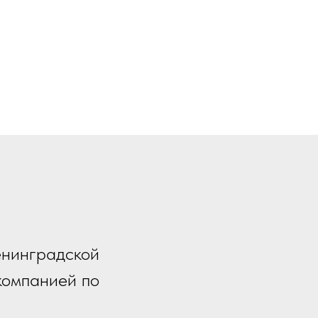
енинградской
компанией по