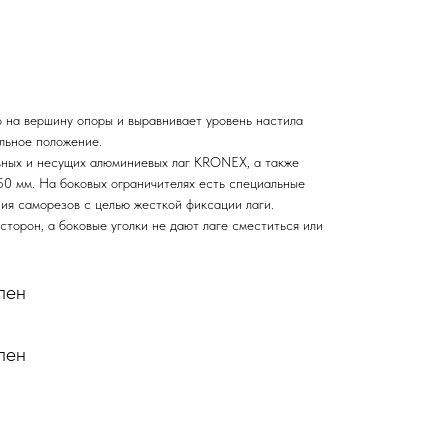
 на вершину опоры и выравнивает уровень настила
льное положение.
вных и несущих алюминиевых лаг KRONEX, а также
50 мм. На боковых ограничителях есть специальные
ния саморезов с целью жесткой фиксации лаги.
сторон, а боковые уголки не дают лаге сместиться или
лен
лен