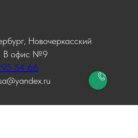
ербург, Новочеркасский
2 В офис №9
995 54 66
asa@yandex.ru