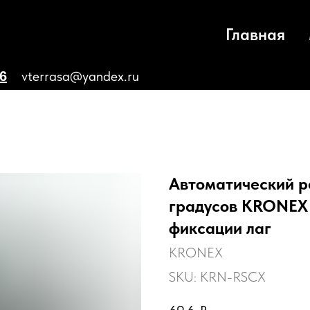
Главная
vterrasa@yandex.ru
66
Автоматический ре
градусов KRONEX 
фиксации лаг
KRONEX
SKU:
KRN-RSCX