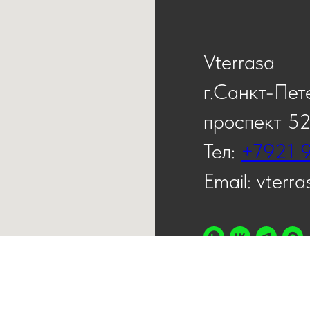
Vterrasa
г.Санкт-Пет
проспект 5
Тел:
+7921 
Email: vterr