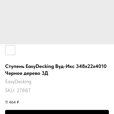
Ступень EasyDecking Вуд-Икс 348х22х4010
Черное дерево 3Д
EasyDecking
SKU:
27887
11 464
₽