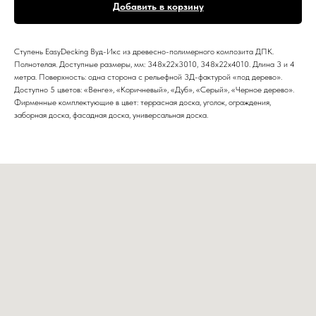
Добавить в корзину
Ступень EasyDecking Вуд-Икс из древесно-полимерного композита ДПК.
Полнотелая. Доступные размеры, мм: 348х22х3010, 348х22х4010. Длина 3 и 4
метра. Поверхность: одна сторона с рельефной 3Д-фактурой «под дерево».
Доступно 5 цветов: «Венге», «Коричневый», «Дуб», «Серый», «Черное дерево».
Фирменные комплектующие в цвет: террасная доска, уголок, ограждения,
заборная доска, фасадная доска, универсальная доска.