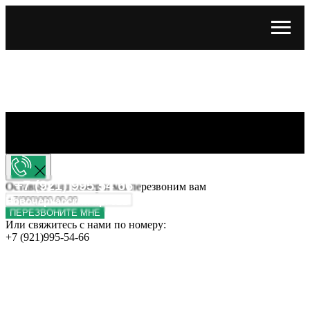
vterrasa@yandex.ru
+7 (921) 995 54 66
Оставьте ваш номер и мы перезвоним вам
Новочеркасский пр. 52В
ПЕРЕЗВОНИТЕ МНЕ
Или свяжитесь с нами по номеру:
+7 (921)995-54-66