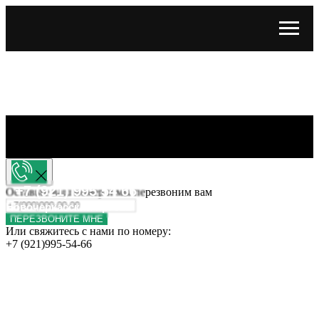
vterrasa@yandex.ru
+7 (921) 995 54 66
Оставьте ваш номер и мы перезвоним вам
Новочеркасский пр. 52В
ПЕРЕЗВОНИТЕ МНЕ
Или свяжитесь с нами по номеру:
+7 (921)995-54-66