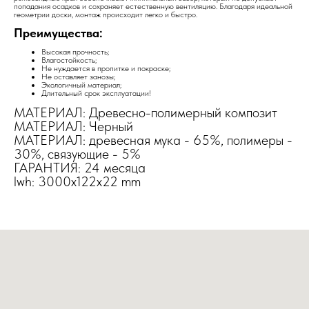
попадания осадков и сохраняет естественную вентиляцию. Благодаря идеальной
геометрии доски, монтаж происходит легко и быстро.
Преимущества:
Высокая прочность;
Влагостойкость;
Не нуждается в пропитке и покраске;
Не оставляет занозы;
Экологичный материал;
Длительный срок эксплуатации!
МАТЕРИАЛ: Древесно-полимерный композит
МАТЕРИАЛ: Черный
МАТЕРИАЛ: древесная мука - 65%, полимеры -
30%, связующие - 5%
ГАРАНТИЯ: 24 месяца
lwh: 3000x122x22 mm