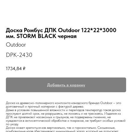
Доска Ромбус ДПК Outdoor 122*22*3000
мм. STORM BLACK черная
Outdoor
DPK-2430
1734,84
₽
Добавить в корзину
Доска из древесно-полимерного композита канадского бренда Outdoor – это
долговечный и прочный материал с фактурой дерева.
Даже в условиях повышенной влажности и перепадов температур такая доска
прослужит долгий срок, не разрушаясь, не ломаясь и не трескаясь. Изделия из
ДПК не привлекают насекомых и грызунов, не подвержены гниению, не
нуждаются в антисептической обработке и покраске, не требуют особых условий
по уходу.
Доска может крепиться как вертикально, так и горизонтально. Скошенные,
ромбовидные края обеспечивают минимальный зазор, который не допускает